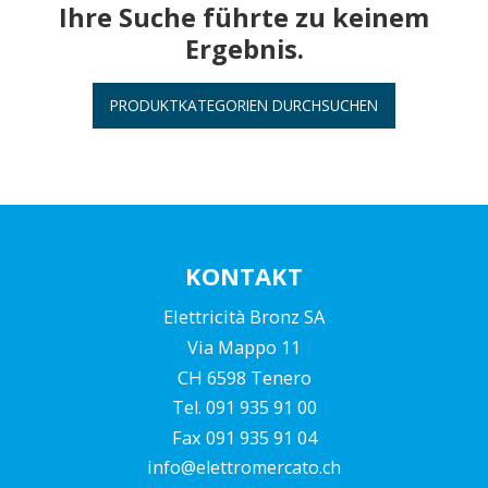
Ihre Suche führte zu keinem
Ergebnis.
PRODUKTKATEGORIEN DURCHSUCHEN
KONTAKT
Elettricità Bronz SA
Via Mappo 11
CH 6598 Tenero
Tel. 091 935 91 00
Fax 091 935 91 04
info@elettromercato.ch