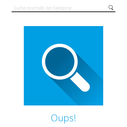
Oups!