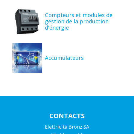
Compteurs et modules de
gestion de la production
d'énergie
Accumulateurs
CONTACTS
Elettricità Bronz SA