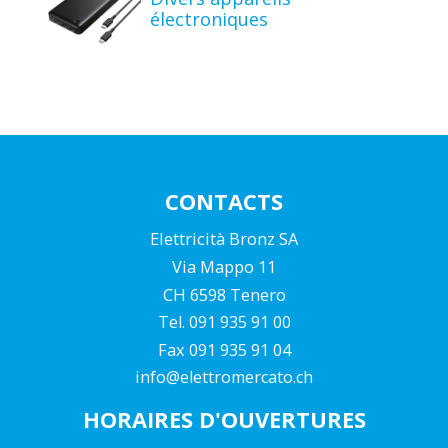
électroniques
CONTACTS
Elettricità Bronz SA
Via Mappo 11
CH 6598 Tenero
Tel. 091 935 91 00
Fax 091 935 91 04
info@elettromercato.ch
HORAIRES D'OUVERTURES