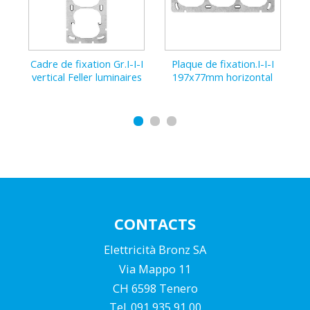
Cadre de fixation Gr.I-I-I
Plaque de fixation.I-I-I
Cadre
vertical Feller luminaires
197x77mm horizontal
I-I
v
CONTACTS
Elettricità Bronz SA
Via Mappo 11
CH 6598 Tenero
Tel. 091 935 91 00