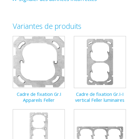
2711-2
376223100
7611386049540
Variantes de produits
Cadre de fixation Gr.I
Cadre de fixation Gr.I-I
Cadre 
Appareils Feller
vertical Feller luminaires
2x2