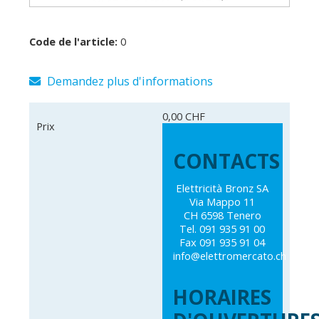
Code de l'article:
0
Demandez plus d'informations
0,00 CHF
Prix
CONTACTS
Elettricità Bronz SA
Via Mappo 11
CH 6598 Tenero
Tel. 091 935 91 00
Fax 091 935 91 04
info@elettromercato.ch
HORAIRES