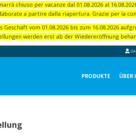
imarrà chiuso per vacanze dal 01.08.2026 al 16.08.20
laborate a partire dalla riapertura. Grazie per la c
as Geschäft vom 01.08.2026 bis zum 16.08.2026 aufg
llungen werden erst ab der Wiedereröffnung behand
GA
PRODUKTE
ÜBER 
ellung