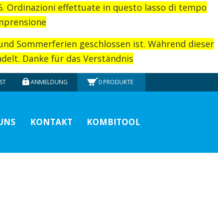
26. Ordinazioni effettuate in questo lasso di tempo
omprensione
rund Sommerferien geschlossen ist. Während dieser
elt. Danke für das Verständnis
ST
ANMELDUNG
0
PRODUKTE
UNS
KONTAKT
KOMBITOOL