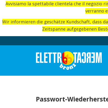
Avvisiamo la spettabile clientela che il negozio r
verranno e
Wir informieren die geschätze Kundschaft, dass d
Zeitspanne aufgegebenen Beste
Passwort-Wiederherst