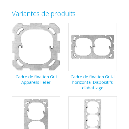
2714-1
376331000
7611386289052
Variantes de produits
Cadre de fixation Gr.I
Cadre de fixation Gr.I-I
Plaq
Appareils Feller
horizontal Dispositifs
197
d'abattage