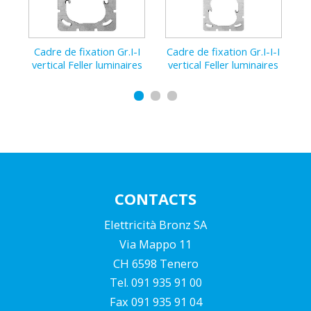
Plaq
Cadre de fixation Gr.I-I
Cadre de fixation Gr.I-I-I
19
vertical Feller luminaires
vertical Feller luminaires
CONTACTS
Elettricità Bronz SA
Via Mappo 11
CH 6598 Tenero
Tel. 091 935 91 00
Fax 091 935 91 04