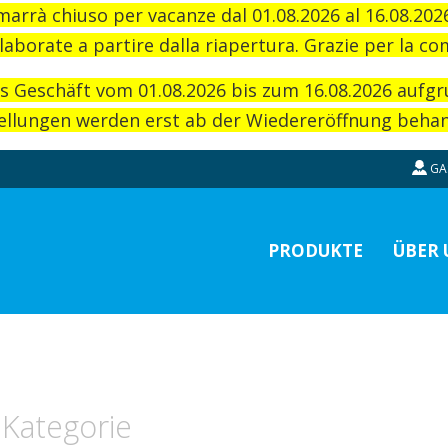
imarrà chiuso per vacanze dal 01.08.2026 al 16.08.20
laborate a partire dalla riapertura. Grazie per la c
as Geschäft vom 01.08.2026 bis zum 16.08.2026 aufg
llungen werden erst ab der Wiedereröffnung behand
GA
PRODUKTE
ÜBER 