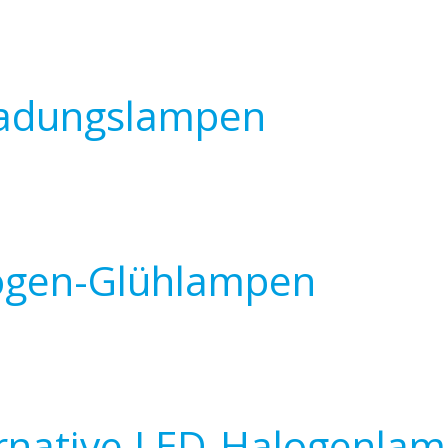
ladungslampen
ogen-Glühlampen
ernative LED-Halogenla