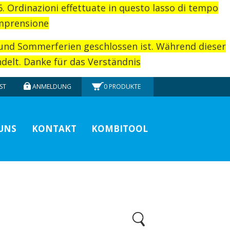
26. Ordinazioni effettuate in questo lasso di tempo
omprensione
rund Sommerferien geschlossen ist. Während dieser
elt. Danke für das Verständnis
ST
ANMELDUNG
0
PRODUKTE
UNS
KONTAKT
KOMBITOOL