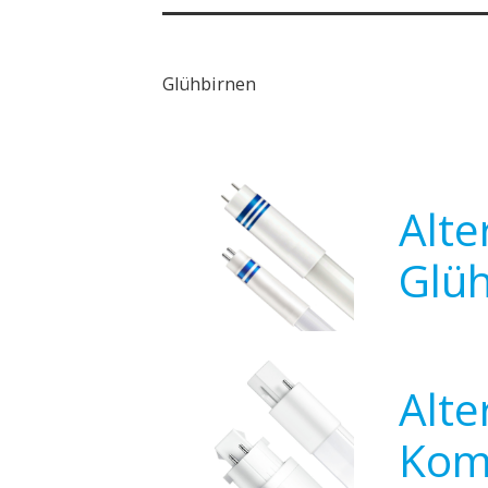
Glühbirnen
Alte
Glü
Alte
Kom