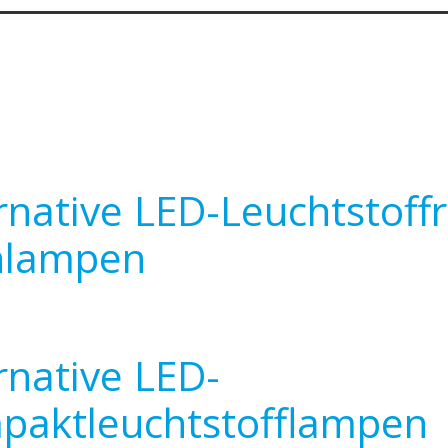
rnative LED-Leuchtstoff
hlampen
rnative LED-
paktleuchtstofflampen