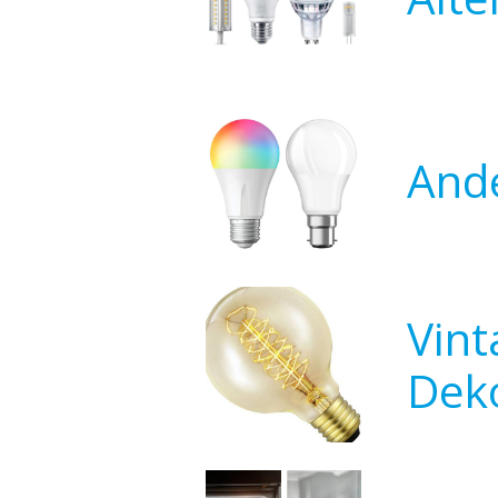
And
Vint
Deko