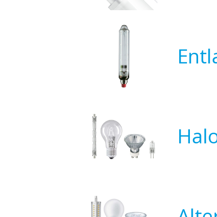
Ent
Hal
Alt