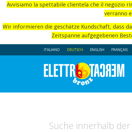
Avvisiamo la spettabile clientela che il negozio r
verranno e
Wir informieren die geschätze Kundschaft, dass d
Zeitspanne aufgegebenen Beste
ITALIANO
DEUTSCH
ENGLISH
FRANÇAIS