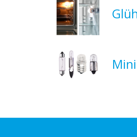
Glüh
Min