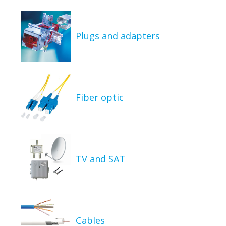
Plugs and adapters
Fiber optic
TV and SAT
Cables