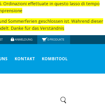
26. Ordinazioni effettuate in questo lasso di tempo
omprensione
rund Sommerferien geschlossen ist. Während dieser
elt. Danke für das Verständnis
ST
ANMELDUNG
0
PRODUKTE
UNS
KONTAKT
KOMBITOOL