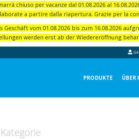
imarrà chiuso per vacanze dal 01.08.2026 al 16.08.20
laborate a partire dalla riapertura. Grazie per la c
as Geschäft vom 01.08.2026 bis zum 16.08.2026 aufg
llungen werden erst ab der Wiedereröffnung behand
GA
PRODUKTE
ÜBER 