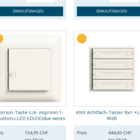
EINKAUFSWAGEN
EINKAUFSWAGEN
trion-Taste s.m. imp/min.1-
KNX Achtfach-Taster 8x1 +
button.c.LED EDIZIOdue weiss
RGB
is
154,95 CHF
Preis
444,00 CHF
pro Stück
pro Stück