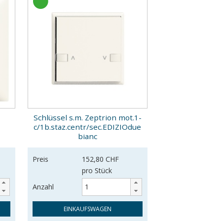
2
Schlüssel s.m. Zeptrion mot.1-
c/1b.staz.centr/sec.EDIZIOdue
bianc
Preis
152,80 CHF
pro Stück
Anzahl
EINKAUFSWAGEN