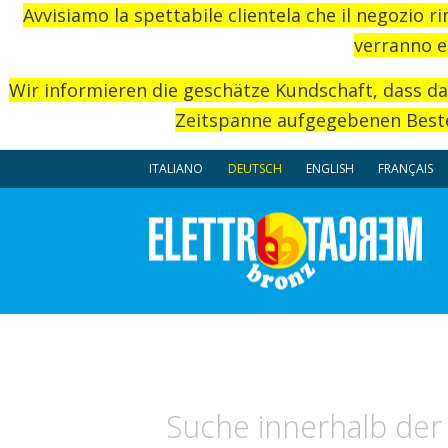
Avvisiamo la spettabile clientela che il negozio r
verranno e
Wir informieren die geschätze Kundschaft, dass d
Zeitspanne aufgegebenen Beste
ITALIANO
DEUTSCH
ENGLISH
FRANÇAIS