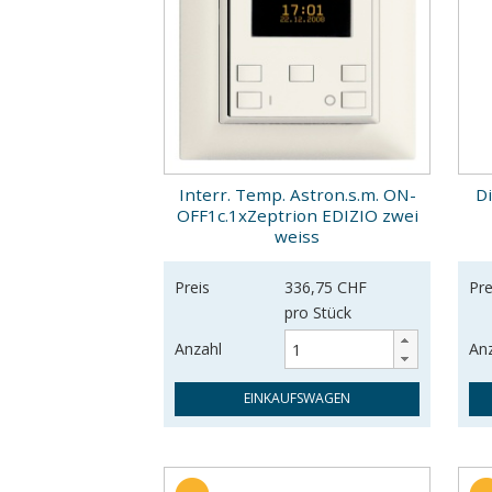
Interr. Temp. Astron.s.m. ON-
D
OFF1c.1xZeptrion EDIZIO zwei
weiss
Preis
336,75 CHF
Pre
pro Stück
Anzahl
An
EINKAUFSWAGEN