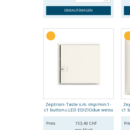
EINKAUFSWAGEN
Zeptrion-Taste s.m. imp/min.1-
Zep
c1 button.c.LED EDIZIOdue weiss
c1 
Preis
153,40 CHF
Pre
pro Stück