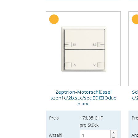
Zeptrion-Motorschlüssel
Sc
szen1c/2b.st.c/sec.EDIZIOdue
c/
bianc
Preis
176,85 CHF
Pre
pro Stück
Anzahl
An