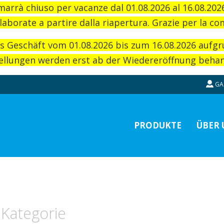
imarrà chiuso per vacanze dal 01.08.2026 al 16.08.20
laborate a partire dalla riapertura. Grazie per la c
as Geschäft vom 01.08.2026 bis zum 16.08.2026 aufg
llungen werden erst ab der Wiedereröffnung behand
GA
PRODUKTE
ÜBER 