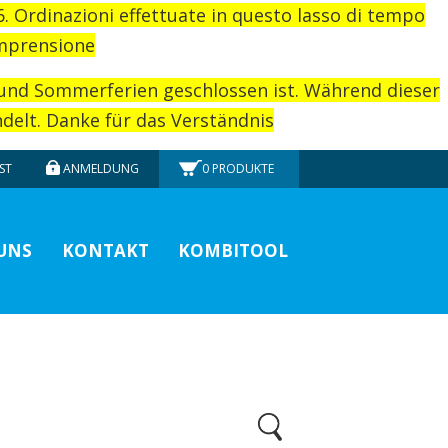
26. Ordinazioni effettuate in questo lasso di tempo
omprensione
rund Sommerferien geschlossen ist. Während dieser
elt. Danke für das Verständnis
ST
ANMELDUNG
0
PRODUKTE
UNS
KONTAKT
KOMBITOOL