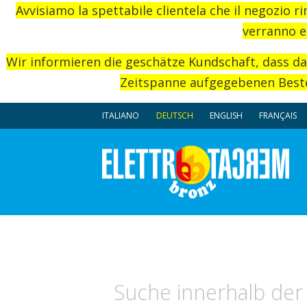
Avvisiamo la spettabile clientela che il negozio r
verranno e
Wir informieren die geschätze Kundschaft, dass d
Zeitspanne aufgegebenen Beste
ITALIANO
DEUTSCH
ENGLISH
FRANÇAIS