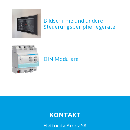
Bildschirme und andere
Steuerungsperipheriegeräte
DIN Modulare
KONTAKT
Elettricità Bronz SA