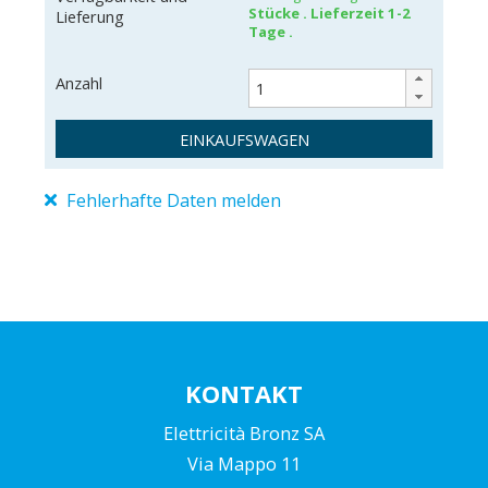
Stücke
. Lieferzeit
1-2
Lieferung
Tage
.
Anzahl
EINKAUFSWAGEN
Fehlerhafte Daten melden
EA-JC32
4313042873485
KONTAKT
Elettricità Bronz SA
Via Mappo 11