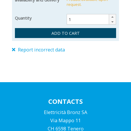
request.
Quantity
ADD TO CART
Report incorrect data
V96500/6-24
966625010
2010001124610
CONTACTS
Elettricità Bronz SA
Via Mappo 11
CH 6598 Tenero