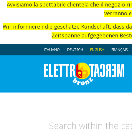
Avvisiamo la spettabile clientela che il negozio r
verranno e
Wir informieren die geschätze Kundschaft, dass d
Zeitspanne aufgegebenen Beste
ITALIANO
DEUTSCH
ENGLISH
FRANÇAIS