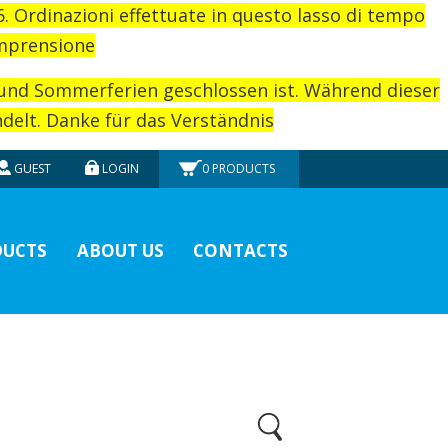
26. Ordinazioni effettuate in questo lasso di tempo
omprensione
rund Sommerferien geschlossen ist. Während dieser
elt. Danke für das Verständnis
GUEST
LOGIN
0
PRODUCTS
UCTS
ABOUT US
CONTACTS