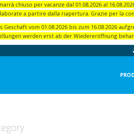
imarrà chiuso per vacanze dal 01.08.2026 al 16.08.20
laborate a partire dalla riapertura. Grazie per la c
as Geschäft vom 01.08.2026 bis zum 16.08.2026 aufg
llungen werden erst ab der Wiedereröffnung behand
PROD