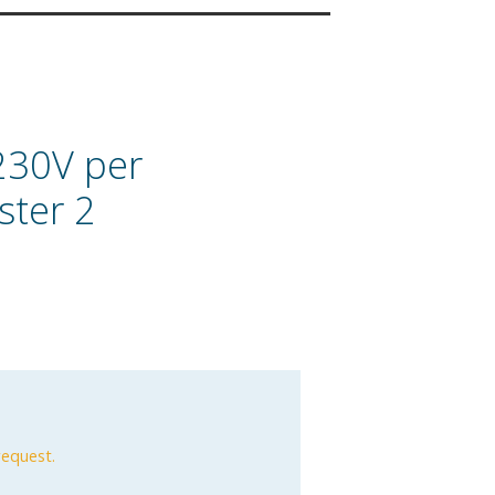
230V per
ster 2
request.