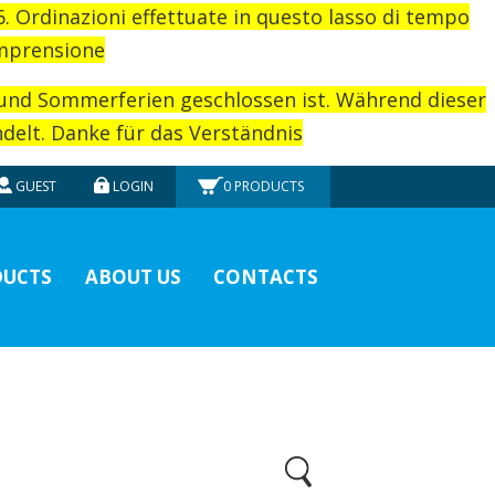
26. Ordinazioni effettuate in questo lasso di tempo
omprensione
rund Sommerferien geschlossen ist. Während dieser
elt. Danke für das Verständnis
GUEST
LOGIN
0
PRODUCTS
UCTS
ABOUT US
CONTACTS