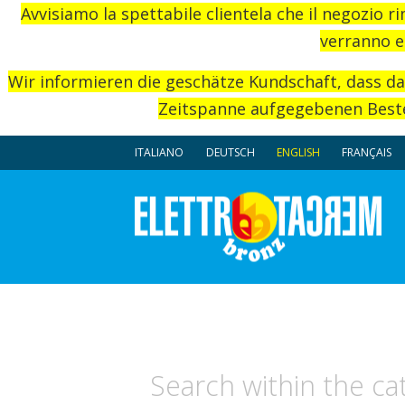
Avvisiamo la spettabile clientela che il negozio r
verranno e
Wir informieren die geschätze Kundschaft, dass d
Zeitspanne aufgegebenen Beste
ITALIANO
DEUTSCH
ENGLISH
FRANÇAIS