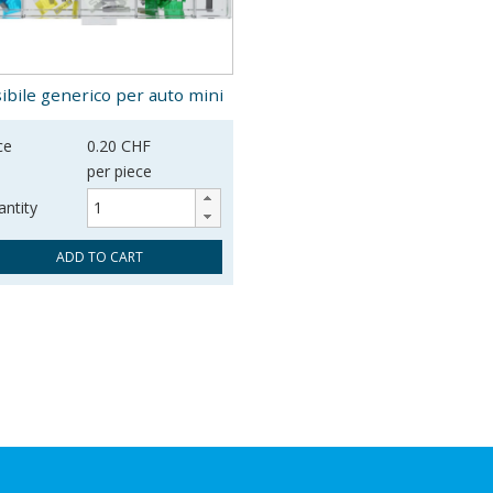
ibile generico per auto mini
ce
0.20 CHF
per piece
ntity
ADD TO CART