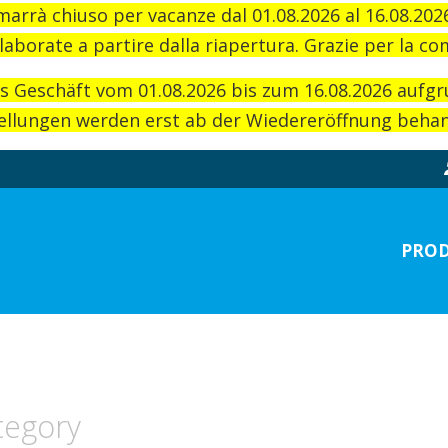
imarrà chiuso per vacanze dal 01.08.2026 al 16.08.20
laborate a partire dalla riapertura. Grazie per la c
as Geschäft vom 01.08.2026 bis zum 16.08.2026 aufg
llungen werden erst ab der Wiedereröffnung behand
PROD