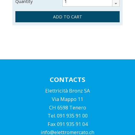
Quantity
ADD TO CART
CONTACTS
Elettricità Bronz SA
Via Mappo 11
CH 6598 Tenero
Tel. 091 935 91 00
Fax 091 935 91 04
info@elettromercato.ch