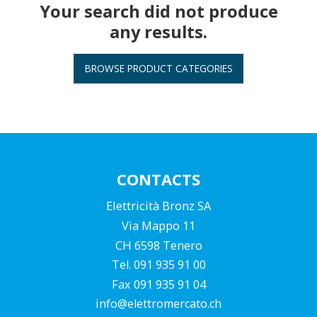
Your search did not produce
any results.
BROWSE PRODUCT CATEGORIES
CONTACTS
Elettricità Bronz SA
Via Mappo 11
CH 6598 Tenero
Tel. 091 935 91 00
Fax 091 935 91 04
info@elettromercato.ch