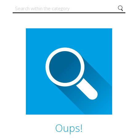
Oups!