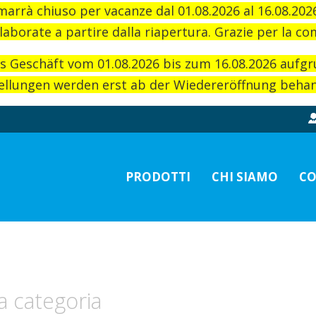
imarrà chiuso per vacanze dal 01.08.2026 al 16.08.20
laborate a partire dalla riapertura. Grazie per la c
as Geschäft vom 01.08.2026 bis zum 16.08.2026 aufg
llungen werden erst ab der Wiedereröffnung behand
PRODOTTI
CHI SIAMO
CO