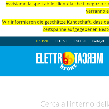
Avvisiamo la spettabile clientela che il negozio r
verranno e
Wir informieren die geschätze Kundschaft, dass d
Zeitspanne aufgegebenen Beste
ITALIANO
DEUTSCH
ENGLISH
FRANÇAIS