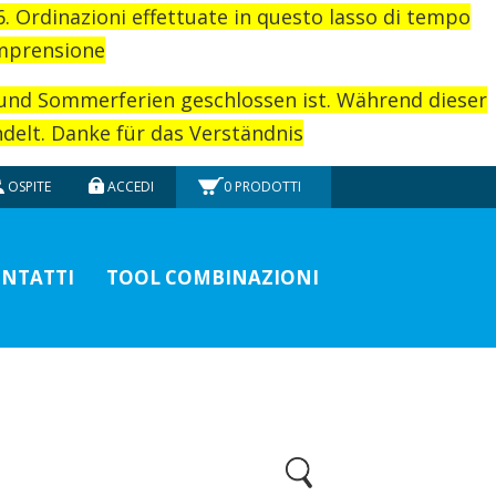
26. Ordinazioni effettuate in questo lasso di tempo
omprensione
rund Sommerferien geschlossen ist. Während dieser
elt. Danke für das Verständnis
OSPITE
ACCEDI
0
PRODOTTI
NTATTI
TOOL COMBINAZIONI