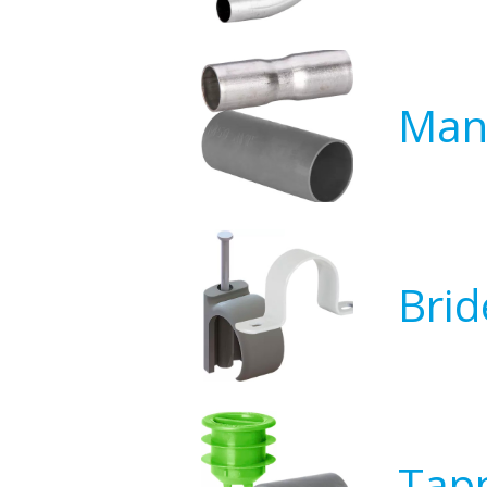
Mani
Brid
Tapp