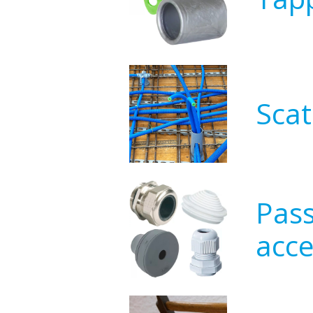
Scat
Pass
acce