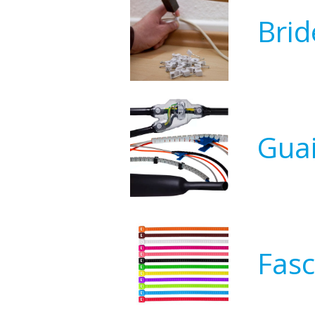
Brid
Guai
Fasc