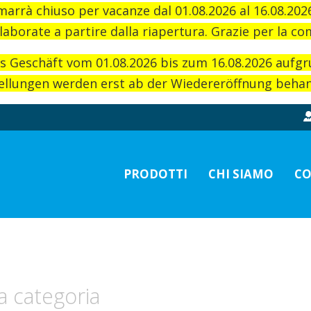
imarrà chiuso per vacanze dal 01.08.2026 al 16.08.20
laborate a partire dalla riapertura. Grazie per la c
as Geschäft vom 01.08.2026 bis zum 16.08.2026 aufg
llungen werden erst ab der Wiedereröffnung behand
PRODOTTI
CHI SIAMO
CO