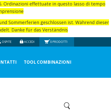
26. Ordinazioni effettuate in questo lasso di tempo
omprensione
rund Sommerferien geschlossen ist. Während dieser
elt. Danke für das Verständnis
OSPITE
ACCEDI
0
PRODOTTI
NTATTI
TOOL COMBINAZIONI