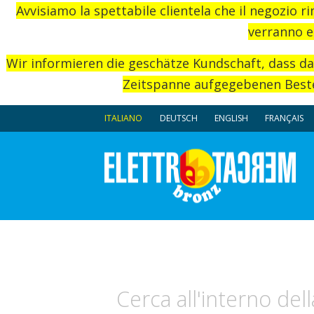
Avvisiamo la spettabile clientela che il negozio r
verranno e
Wir informieren die geschätze Kundschaft, dass d
Zeitspanne aufgegebenen Beste
ITALIANO
DEUTSCH
ENGLISH
FRANÇAIS