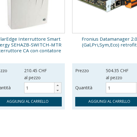
larEdge Interruttore Smart
Fronius Datamanager 2.
ergy SEHAZB-SWITCH-MTR
(Gal,Pri,Sym,Eco) retrofit
terruttore CA con contatore
ezzo
210.45 CHF
Prezzo
504.35 CHF
al pezzo
al pezzo
ntità
Quantità
AGGIUNGI AL CARRELLO
AGGIUNGI AL CARRELLO