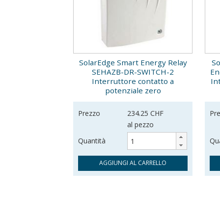
SolarEdge Smart Energy Relay
So
SEHAZB-DR-SWITCH-2
En
Interruttore contatto a
In
potenziale zero
Prezzo
234.25 CHF
Pr
al pezzo
Quantità
Qua
AGGIUNGI AL CARRELLO