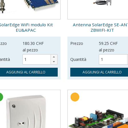
SolarEdge WiFi modulo Kit
Antenna SolarEdge SE-AN
EU&APAC
ZBWIFI-KIT
ezzo
180.30 CHF
Prezzo
59.25 CHF
al pezzo
al pezzo
ntità
Quantità
AGGIUNGI AL CARRELLO
AGGIUNGI AL CARRELLO