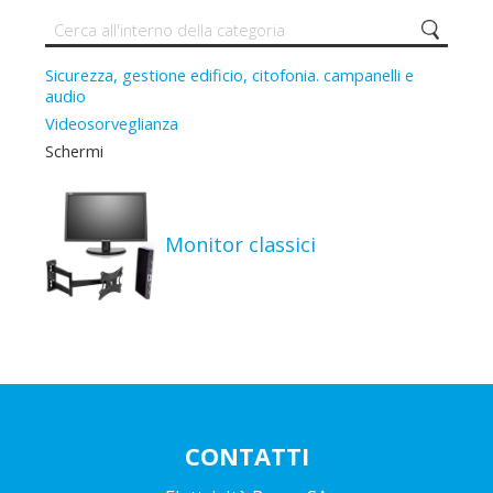
Sicurezza, gestione edificio, citofonia. campanelli e
audio
Videosorveglianza
Schermi
Monitor classici
CONTATTI