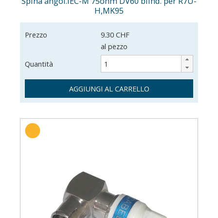
Spina angol.IEC-M 75ohm DV60 blind. per R7U-
H,MK95
Prezzo
9.30 CHF
al pezzo
Quantità
AGGIUNGI AL CARRELLO