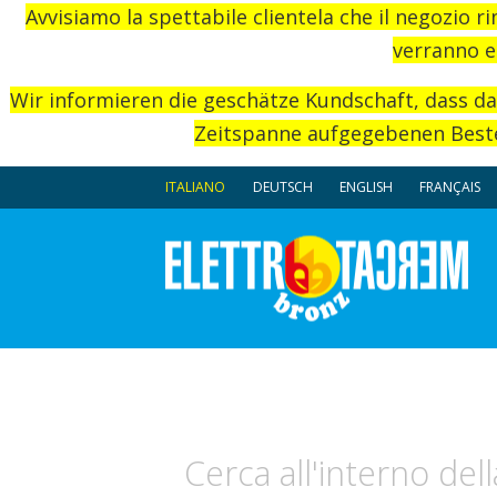
Avvisiamo la spettabile clientela che il negozio r
verranno e
Wir informieren die geschätze Kundschaft, dass d
Zeitspanne aufgegebenen Beste
ITALIANO
DEUTSCH
ENGLISH
FRANÇAIS