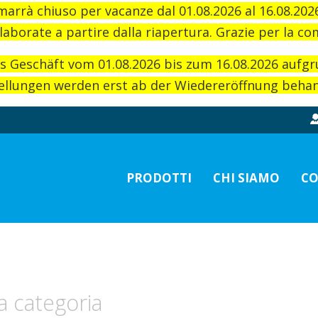
imarrà chiuso per vacanze dal 01.08.2026 al 16.08.20
laborate a partire dalla riapertura. Grazie per la c
as Geschäft vom 01.08.2026 bis zum 16.08.2026 aufg
llungen werden erst ab der Wiedereröffnung behand
PRODOTTI
CHI SIAMO
CO