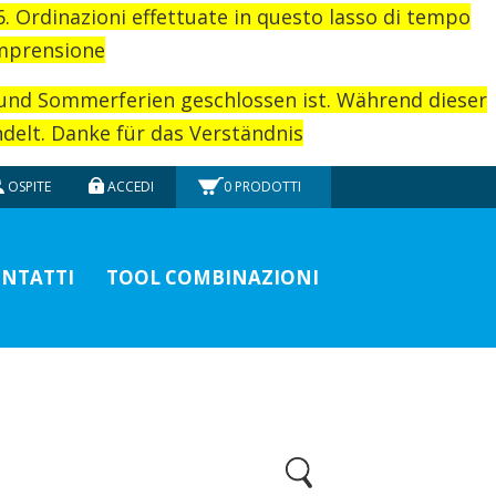
26. Ordinazioni effettuate in questo lasso di tempo
omprensione
rund Sommerferien geschlossen ist. Während dieser
elt. Danke für das Verständnis
OSPITE
ACCEDI
0
PRODOTTI
NTATTI
TOOL COMBINAZIONI