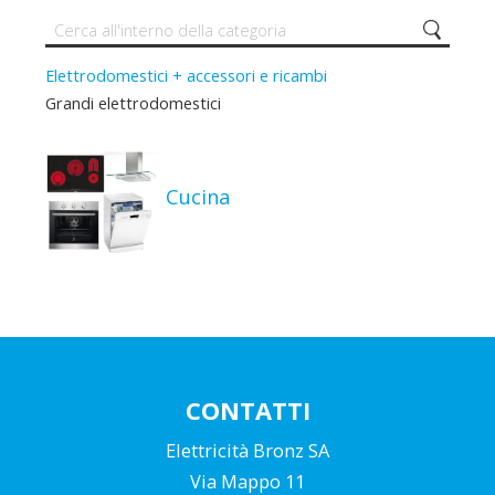
Elettrodomestici + accessori e ricambi
Grandi elettrodomestici
Cucina
CONTATTI
Elettricità Bronz SA
Via Mappo 11