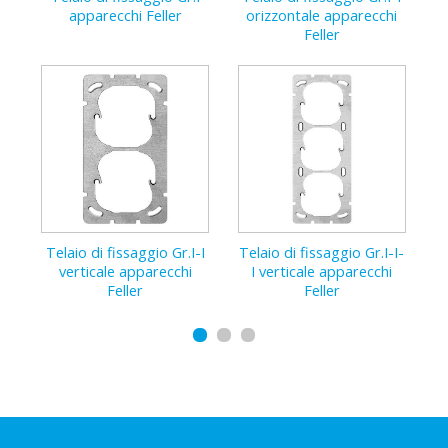
apparecchi Feller
orizzontale apparecchi
GR1
Feller
Telaio di fissaggio Gr.I-I
Telaio di fissaggio Gr.I-I-
Tela
verticale apparecchi
I verticale apparecchi
or
Feller
Feller