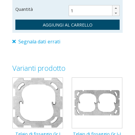
Quantità
AGGIUNGI AL CARRELLO
Segnala dati errati
2714-2
376641000
7611386050102
Varianti prodotto
Telaio di fissaggio Gr.I
Telaio di fissaggio Gr.I-I
Te