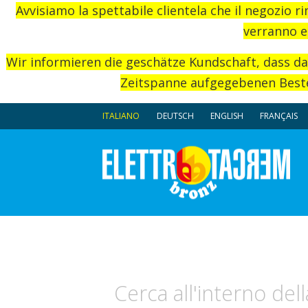
Avvisiamo la spettabile clientela che il negozio r
verranno e
Wir informieren die geschätze Kundschaft, dass d
Zeitspanne aufgegebenen Beste
ITALIANO
DEUTSCH
ENGLISH
FRANÇAIS