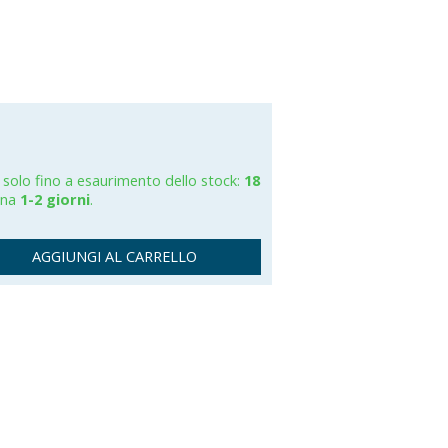
grato
 solo fino a esaurimento dello stock:
18
gna
1-2 giorni
.
AGGIUNGI AL CARRELLO
: 33