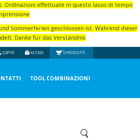
26. Ordinazioni effettuate in questo lasso di tempo
omprensione
rund Sommerferien geschlossen ist. Während dieser
elt. Danke für das Verständnis
OSPITE
ACCEDI
0
PRODOTTI
NTATTI
TOOL COMBINAZIONI