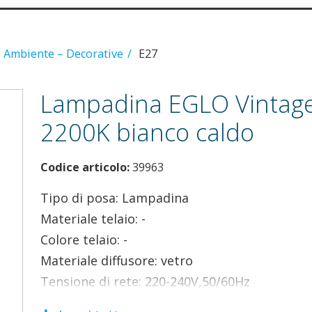
 Ambiente – Decorative
E27
Lampadina EGLO Vintag
2200K bianco caldo
Codice articolo:
39963
Tipo di posa: Lampadina
Materiale telaio: -
Colore telaio: -
Materiale diffusore: vetro
Tensione di rete: 220-240V,50/60Hz
Temperatura colore: 2200K bianco caldo