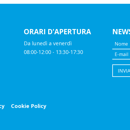
Larghezza articolo (in mm): -
Altezza articolo (in mm): -
Diametro articolo (in mm): 30
ORARI D'APERTURA
NEW
Profondità (in mm): -
Peso lordo (in kg): 0,069
Da lunedì a venerdì
08:00-12:00 - 13:30-17:30
cy
Cookie Policy