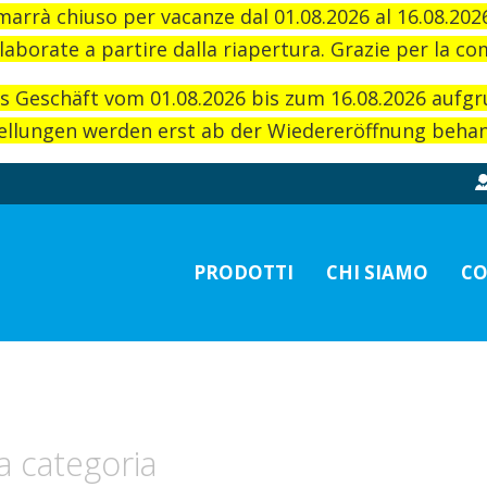
imarrà chiuso per vacanze dal 01.08.2026 al 16.08.20
laborate a partire dalla riapertura. Grazie per la c
as Geschäft vom 01.08.2026 bis zum 16.08.2026 aufg
llungen werden erst ab der Wiedereröffnung behand
PRODOTTI
CHI SIAMO
CO