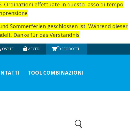
26. Ordinazioni effettuate in questo lasso di tempo
omprensione
rund Sommerferien geschlossen ist. Während dieser
elt. Danke für das Verständnis
OSPITE
ACCEDI
0
PRODOTTI
NTATTI
TOOL COMBINAZIONI