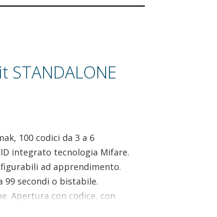
elit STANDALONE
ak, 100 codici da 3 a 6
RFID integrato tecnologia Mifare.
nfigurabili ad apprendimento.
 99 secondi o bistabile.
me. Apertura con codice, con
è esterno collegato su seriale