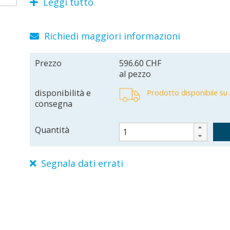
Leggi tutto
RS485. Temperatura da -25 °C a +55 °C, IP54.
Richiedi maggiori informazioni
Prezzo
596.60 CHF
al pezzo
disponibilità e
Prodotto disponibile su r
consegna
Quantità
Segnala dati errati
COMSKR
8023903304961