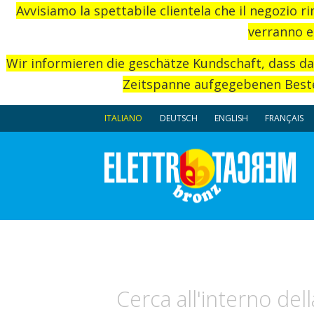
Avvisiamo la spettabile clientela che il negozio r
verranno e
Wir informieren die geschätze Kundschaft, dass d
Zeitspanne aufgegebenen Beste
ITALIANO
DEUTSCH
ENGLISH
FRANÇAIS