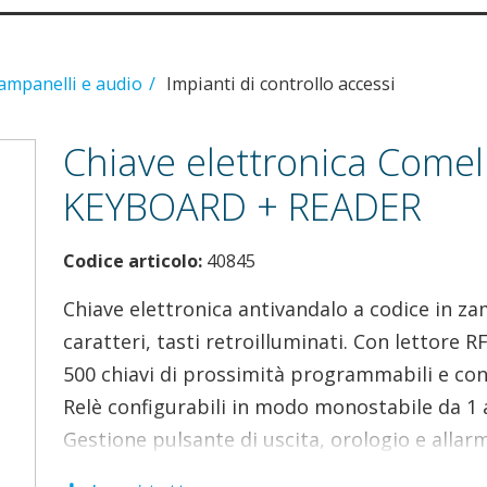
 campanelli e audio
Impianti di controllo accessi
Chiave elettronica Com
KEYBOARD + READER
Codice articolo:
40845
Chiave elettronica antivandalo a codice in zam
caratteri, tasti retroilluminati. Con lettore 
500 chiavi di prossimità programmabili e co
Relè configurabili in modo monostabile da 1 a
Gestione pulsante di uscita, orologio e allar
badge o con codice e badge. Possibilità di rel