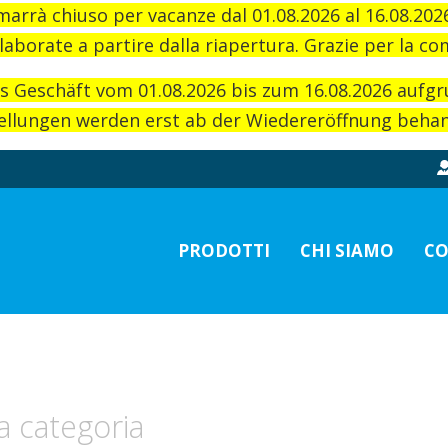
imarrà chiuso per vacanze dal 01.08.2026 al 16.08.20
laborate a partire dalla riapertura. Grazie per la c
as Geschäft vom 01.08.2026 bis zum 16.08.2026 aufg
llungen werden erst ab der Wiedereröffnung behand
PRODOTTI
CHI SIAMO
CO