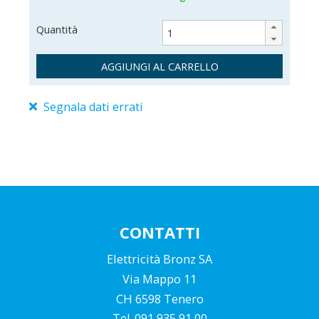
Quantità
AGGIUNGI AL CARRELLO
Segnala dati errati
560675
2010001061878
CONTATTI
Elettricità Bronz SA
Via Mappo 11
CH 6598 Tenero
Tel. 091 935 91 00